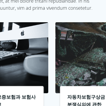
, at mei dolore tritani repudiandae. In his
untur, vim ad prima vivendum consetetur.
보증보험과 보험사
자동차보험구상금
고
분쟁심의에 관한